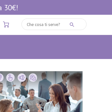
a 30€!