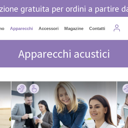
zione gratuita per ordini a partire d
mo
Apparecchi
Accessori
Magazine
Contatti
Apparecchi acustici