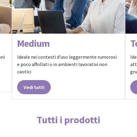
Medium
T
oni
Ideale nei contesti d’uso leggermente rumorosi
Ide
e poco affollati o in ambienti lavorativi non
att
caotici
gr
Vedi tutti
Tutti i prodotti