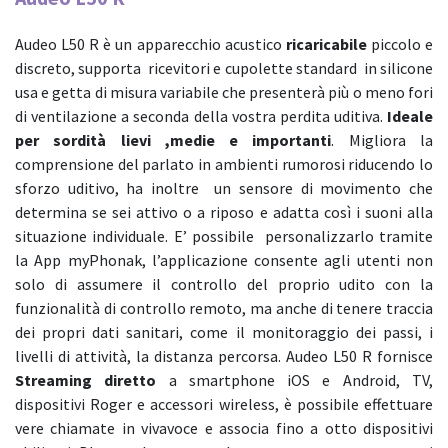
Carrello
Audeo L50 R è un apparecchio acustico
ricaricabile
piccolo e
discreto, supporta ricevitori e cupolette standard in silicone
usa e getta di misura variabile che presenterà più o meno fori
di ventilazione a seconda della vostra perdita uditiva.
Ideale
per sordità lievi ,medie e importanti
. Migliora la
comprensione del parlato in ambienti rumorosi riducendo lo
sforzo uditivo, ha inoltre un sensore di movimento che
determina se sei attivo o a riposo e adatta così i suoni alla
situazione individuale. E’ possibile personalizzarlo tramite
la App myPhonak, l’applicazione consente agli utenti non
solo di assumere il controllo del proprio udito con la
funzionalità di controllo remoto, ma anche di tenere traccia
dei propri dati sanitari, come il monitoraggio dei passi, i
livelli di attività, la distanza percorsa. Audeo L50 R fornisce
Streaming diretto
a smartphone iOS e Android, TV,
dispositivi Roger e accessori wireless, è possibile effettuare
vere chiamate in vivavoce e associa fino a otto dispositivi