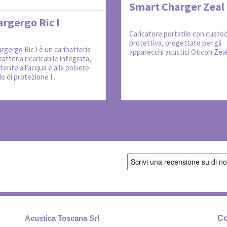
Smart Charger Zeal
rgergo Ric I
Caricatore portatile con custod
protettiva, progettato per gli
argergo Ric I è un caribatteria
apparecchi acustici Oticon Zea
atteria ricaricabile integrata,
tente all’acqua e alla polvere
o di protezione I...
Acustica Toscana Srl
Co