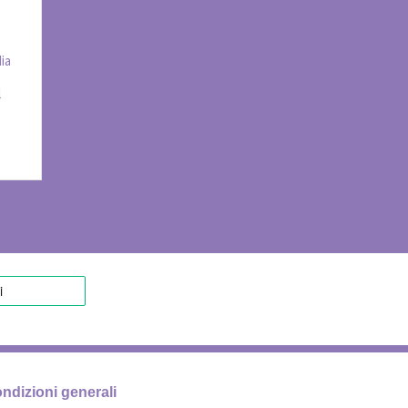
ia
l
ndizioni generali