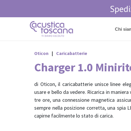
Spedi
Skip
to
Chi sia
content
Oticon
|
Caricabatterie
Charger 1.0 Minirit
di Oticon, il caricabatterie unisce linee ele
usare e bello da vedere. Ricarica in maniera w
tre ore, una connessione magnetica assicur
sempre nella posizione corretta, una spia L
capirne facilmente lo stato di carica.