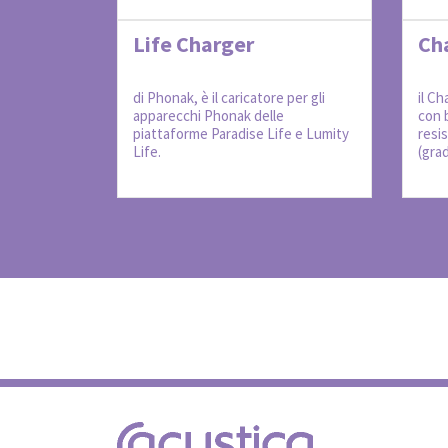
Life Charger
Cha
di Phonak, è il caricatore per gli
il Ch
apparecchi Phonak delle
con b
piattaforme Paradise Life e Lumity
resis
Life.
(grad