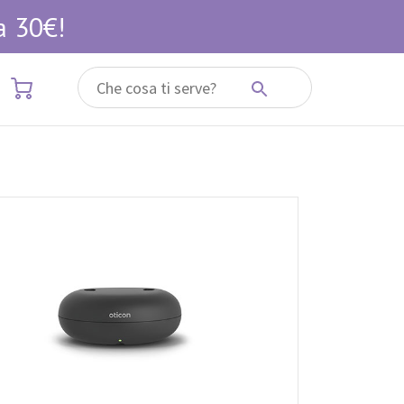
a 30€!